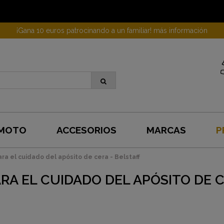
¡Gana 10 euros patrocinando a un familiar! más información
 MOTO
ACCESORIOS
MARCAS
P
ra el cuidado del apósito de cera - Belstaff
A EL CUIDADO DEL APÓSITO DE C