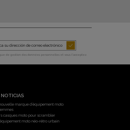
ique de gestion des données personnelles et vous l'acceptez.
 NOTICIAS
 nouvelle marque d’équipement moto
 femmes
rs casques moto pour scrambler
l’équipement moto néo-rétro urbain