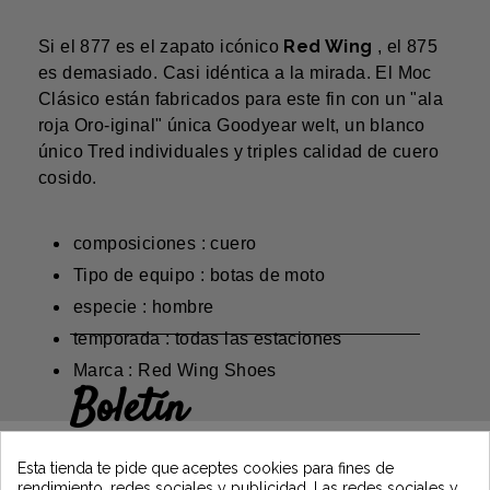
Red Wing
Si el 877 es el zapato icónico
, el 875
es demasiado. Casi idéntica a la mirada. El Moc
Clásico están fabricados para este fin con un "ala
roja Oro-iginal" única Goodyear welt, un blanco
único Tred individuales y triples calidad de cuero
cosido.
composiciones : cuero
Tipo de equipo : botas de moto
especie : hombre
temporada : todas las estaciones
Marca : Red Wing Shoes
Boletín
Gane un 5€ en su primer pedido
suscribiéndose y manténgase informado de
Esta tienda te pide que aceptes cookies para fines de
las últimas noticias de Vintage Motors
rendimiento, redes sociales y publicidad. Las redes sociales y