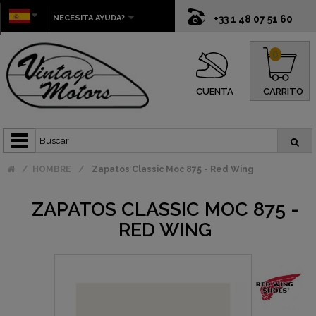
NECESITA AYUDA?
+33 1 48 07 51 60
0
CUENTA
CARRITO
HOMBRE
Zapatos Classic Moc 875 - Red Wing
ZAPATOS CLASSIC MOC 875 -
RED WING