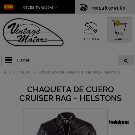
NECESITA AYUDA?
+33 1 48 07 51 60
0
CUENTA
CARRITO
HOMBRE
Chaqueta de cuero Cruiser Rag - Helstons
CHAQUETA DE CUERO
CRUISER RAG - HELSTONS