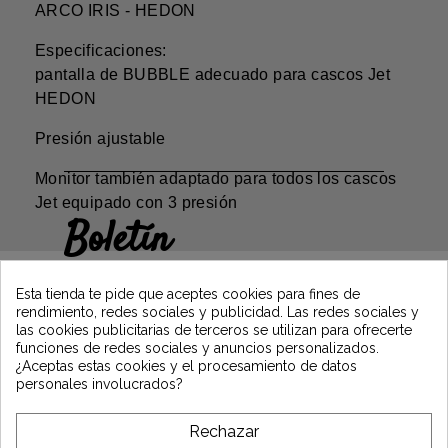
ARCO IRIS - HEDON
Especificaciones:
pantalla de BUBBLE adecuado para cascos Jet
HEDON
Presión ajustable
Monitor también adaptado para todos los cascos
Jet equipado con 3 presión
Boletín
Gane un 5€ en su primer pedido
suscribiéndose y manténgase informado de
Esta tienda te pide que aceptes cookies para fines de
las últimas noticias de Vintage Motors
rendimiento, redes sociales y publicidad. Las redes sociales y
las cookies publicitarias de terceros se utilizan para ofrecerte
funciones de redes sociales y anuncios personalizados.
¿Aceptas estas cookies y el procesamiento de datos
*Dès 99€ d'achat. En vous abonnant à notre newsletter, vous reconnaissez avoir pris
personales involucrados?
connaissance de notre politique de gestion des données personnelles et vous
l'acceptez.
Rechazar