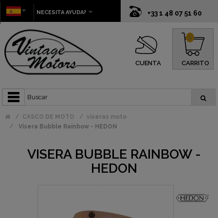
NECESITA AYUDA?
+33 1 48 07 51 60
0
CUENTA
CARRITO
CASCO DE MOTO
viseras moto
Visera Bubble Rainbow - HEDON
VISERA BUBBLE RAINBOW -
HEDON