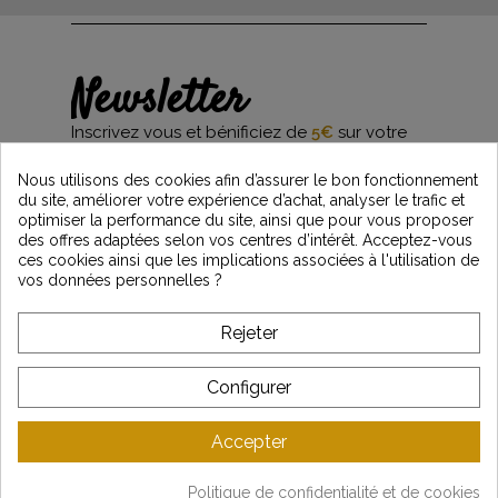
Newsletter
Inscrivez vous et bénificiez de
5€
sur votre
première commande*
et restez informés des dernières nouveautés
Nous utilisons des cookies afin d’assurer le bon fonctionnement
Vintage Motors
du site, améliorer votre expérience d’achat, analyser le trafic et
optimiser la performance du site, ainsi que pour vous proposer
des offres adaptées selon vos centres d’intérêt. Acceptez-vous
ces cookies ainsi que les implications associées à l'utilisation de
*Dès 99€ d'achat. En vous abonnant à notre newsletter, vous reconnaissez avoir pris
vos données personnelles ?
connaissance de notre politique de gestion des données personnelles et vous
l'acceptez.
Rejeter
A PROPOS DE VINTAGE
Configurer
SERVICE CLIENT
Accepter
DERNIÈRES ACTUALITÉS
Politique de confidentialité et de cookies