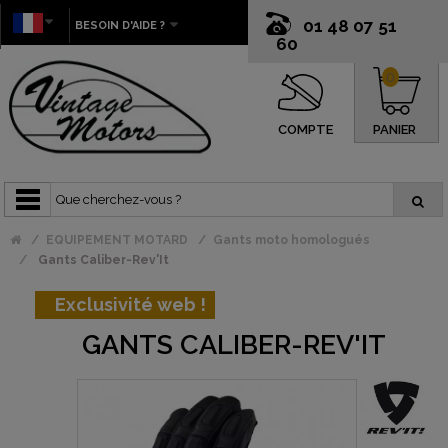
01 48 07 51
BESOIN D'AIDE ?
60
0
COMPTE
PANIER
EQUIPEMENT MOTARD
Gants moto homologués
Gants Caliber-Rev'It
Exclusivité web !
GANTS CALIBER-REV'IT