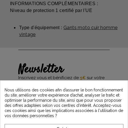
INFORMATIONS COMPLÉMENTAIRES :
Niveau de protection 1 certifié par l'UE
Gants moto cuir homme
Type d'équipement :
vintage
Newsletter
Inscrivez vous et bénificiez de
5€
sur votre
première commande*
et restez informés des dernières nouveautés
Nous utilisons des cookies afin d’assurer le bon fonctionnement
Vintage Motors
du site, améliorer votre expérience d’achat, analyser le trafic et
optimiser la performance du site, ainsi que pour vous proposer
des offres adaptées selon vos centres d’intérêt. Acceptez-vous
ces cookies ainsi que les implications associées à l'utilisation de
*Dès 99€ d'achat. En vous abonnant à notre newsletter, vous reconnaissez avoir pris
vos données personnelles ?
connaissance de notre politique de gestion des données personnelles et vous
l'acceptez.