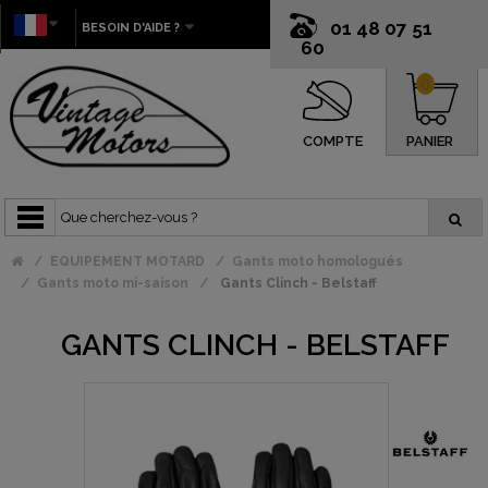
01 48 07 51
BESOIN D'AIDE ?
60
0
COMPTE
PANIER
EQUIPEMENT MOTARD
Gants moto homologués
Gants moto mi-saison
Gants Clinch - Belstaff
GANTS CLINCH - BELSTAFF