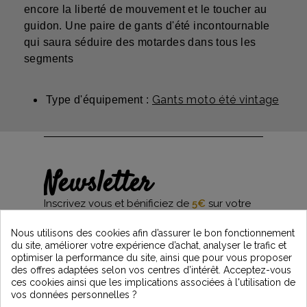
encore la liberté de mouvement et le toucher au
guidon. Une paire de gants d'été incontournable
qui saura séduire des motardes dans tous les
segments
Gants moto été vintage
Type d'équipement :
Newsletter
Inscrivez vous et bénificiez de
5€
sur votre
première commande*
et restez informés des dernières nouveautés
Nous utilisons des cookies afin d’assurer le bon fonctionnement
Vintage Motors
du site, améliorer votre expérience d’achat, analyser le trafic et
optimiser la performance du site, ainsi que pour vous proposer
des offres adaptées selon vos centres d’intérêt. Acceptez-vous
ces cookies ainsi que les implications associées à l'utilisation de
*Dès 99€ d'achat. En vous abonnant à notre newsletter, vous reconnaissez avoir pris
vos données personnelles ?
connaissance de notre politique de gestion des données personnelles et vous