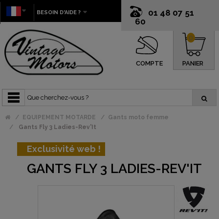
01 48 07 51
BESOIN D'AIDE ?
60
0
COMPTE
PANIER
EQUIPEMENT MOTARDE
Gants moto femme
Gants Fly 3 Ladies-Rev'It
Exclusivité web !
GANTS FLY 3 LADIES-REV'IT