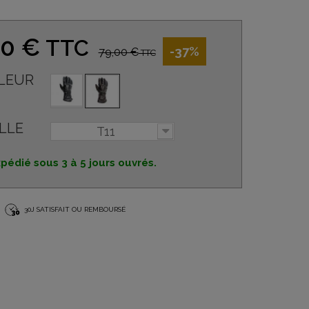
00 €
TTC
-37%
79,00 €
TTC
LEUR
LLE
T11
pédié sous 3 à 5 jours ouvrés.
30J SATISFAIT OU REMBOURSÉ