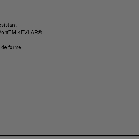
́sistant
 DuPontTM KEVLAR®
e de forme