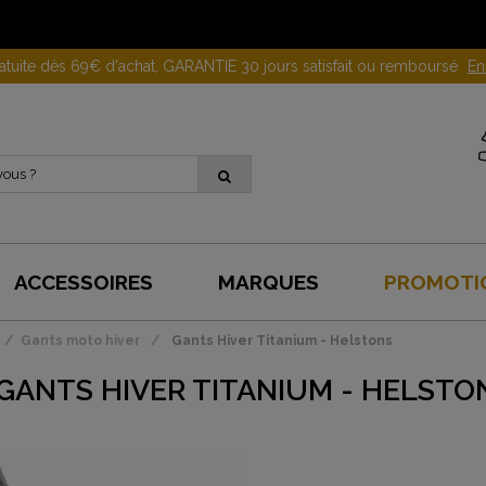
Gagnez 10 euros en parrainant un proche !
En savoir plus
ACCESSOIRES
MARQUES
PROMOTI
Gants moto hiver
Gants Hiver Titanium - Helstons
GANTS HIVER TITANIUM - HELSTO