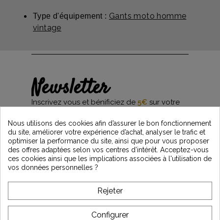
Gants moto homme
Type d'équipement :
vintage
Newsletter
Inscrivez vous et bénificiez de
5€
sur votre
première commande*
et restez informés des dernières nouveautés
Nous utilisons des cookies afin d’assurer le bon fonctionnement
Vintage Motors
du site, améliorer votre expérience d’achat, analyser le trafic et
optimiser la performance du site, ainsi que pour vous proposer
des offres adaptées selon vos centres d’intérêt. Acceptez-vous
ces cookies ainsi que les implications associées à l'utilisation de
*Dès 99€ d'achat. En vous abonnant à notre newsletter, vous reconnaissez avoir pris
vos données personnelles ?
connaissance de notre politique de gestion des données personnelles et vous
l'acceptez.
Rejeter
A PROPOS DE VINTAGE
Configurer