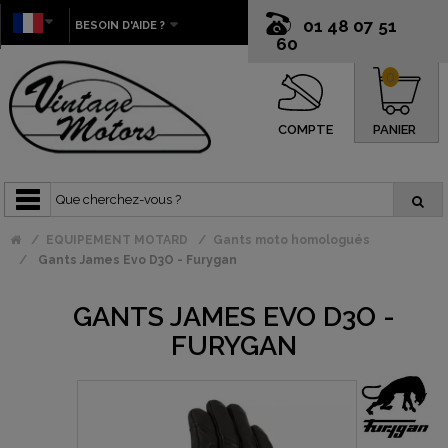
01 48 07 51
BESOIN D'AIDE ?
60
0
COMPTE
PANIER
EQUIPEMENT MOTARD
Gants moto homologués
Gants James Evo D3O - Furygan
GANTS JAMES EVO D3O -
FURYGAN