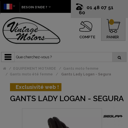
01 48 07 51
BESOIN D'AIDE ?
60
0
COMPTE
PANIER
EQUIPEMENT MOTARDE
Gants moto femme
Gants moto été femme
Gants Lady Logan - Segura
Exclusivité web !
GANTS LADY LOGAN - SEGURA