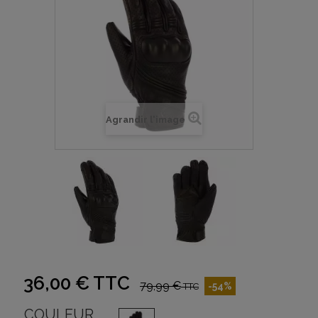
Agrandir l'image
36,00 €
TTC
79,99 €
-54%
TTC
COULEUR