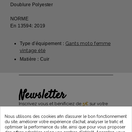
Doublure Polyester
NORME
En 13594: 2019
Gants moto femme
Type d'équipement :
vintage été
Matière : Cuir
Newsletter
Inscrivez vous et bénificiez de
5€
sur votre
première commande*
et restez informés des dernières nouveautés
Nous utilisons des cookies afin d’assurer le bon fonctionnement
Vintage Motors
du site, améliorer votre expérience d’achat, analyser le trafic et
optimiser la performance du site, ainsi que pour vous proposer