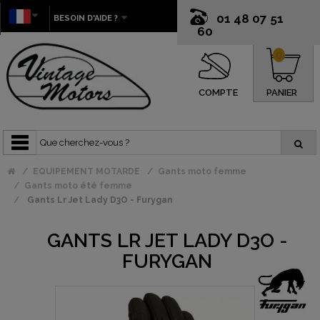
01 48 07 51
BESOIN D'AIDE ?
60
0
COMPTE
PANIER
EQUIPEMENT MOTARDE
Gants moto femme
Gants moto été femme
Gants Lr Jet Lady D3O - Furygan
GANTS LR JET LADY D3O -
FURYGAN