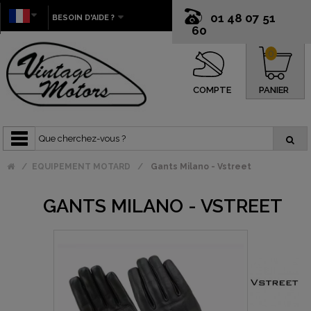
01 48 07 51
BESOIN D'AIDE ?
60
0
COMPTE
PANIER
EQUIPEMENT MOTARD
Gants Milano - Vstreet
GANTS MILANO - VSTREET