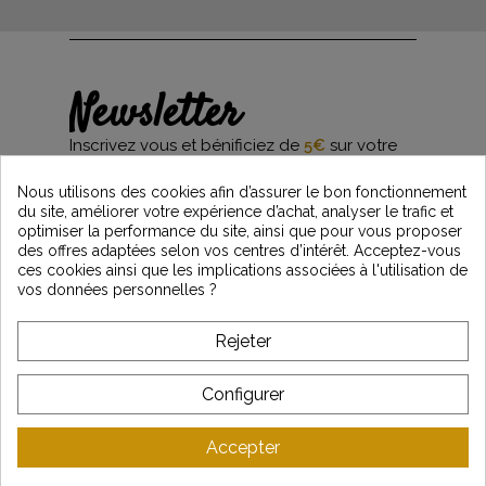
Newsletter
Inscrivez vous et bénificiez de
5€
sur votre
première commande*
et restez informés des dernières nouveautés
Nous utilisons des cookies afin d’assurer le bon fonctionnement
Vintage Motors
du site, améliorer votre expérience d’achat, analyser le trafic et
optimiser la performance du site, ainsi que pour vous proposer
des offres adaptées selon vos centres d’intérêt. Acceptez-vous
ces cookies ainsi que les implications associées à l'utilisation de
*Dès 99€ d'achat. En vous abonnant à notre newsletter, vous reconnaissez avoir pris
vos données personnelles ?
connaissance de notre politique de gestion des données personnelles et vous
l'acceptez.
Rejeter
A PROPOS DE VINTAGE
Configurer
SERVICE CLIENT
Accepter
DERNIÈRES ACTUALITÉS