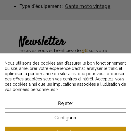
Gants moto vintage
Type d'équipement :
Newsletter
Inscrivez vous et bénificiez de
5€
sur votre
première commande*
et restez informés des dernières nouveautés
Nous utilisons des cookies afin d’assurer le bon fonctionnement
Vintage Motors
du site, améliorer votre expérience d’achat, analyser le trafic et
optimiser la performance du site, ainsi que pour vous proposer
des offres adaptées selon vos centres d’intérêt. Acceptez-vous
ces cookies ainsi que les implications associées à l'utilisation de
*Dès 99€ d'achat. En vous abonnant à notre newsletter, vous reconnaissez avoir pris
vos données personnelles ?
connaissance de notre politique de gestion des données personnelles et vous
l'acceptez.
Rejeter
A PROPOS DE VINTAGE
Configurer
SERVICE CLIENT