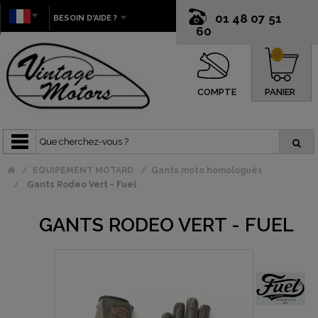
01 48 07 51
BESOIN D'AIDE ?
60
0
COMPTE
PANIER
EQUIPEMENT MOTARD
Gants moto homologués
Gants Rodeo Vert - Fuel
GANTS RODEO VERT - FUEL