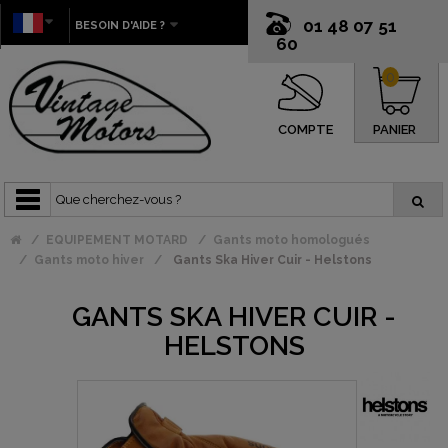
01 48 07 51
BESOIN D'AIDE ?
60
0
COMPTE
PANIER
EQUIPEMENT MOTARD
Gants moto homologués
Gants moto hiver
Gants Ska Hiver Cuir - Helstons
GANTS SKA HIVER CUIR -
HELSTONS