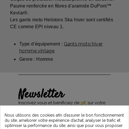
Paume renforcée en fibres d'aramide DuPont™
Kevlar®.
Les gants moto Helstons Ska hiver sont certifiés
CE comme EPI niveau 1.
Gants moto hiver
Type d'équipement :
homme vintage
Genre : Homme
Newsletter
Inscrivez vous et bénificiez de
5€
sur votre
première commande*
et restez informés des dernières nouveautés
Nous utilisons des cookies afin d’assurer le bon fonctionnement
Vintage Motors
du site, améliorer votre expérience d’achat, analyser le trafic et
optimiser la performance du site, ainsi que pour vous proposer