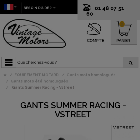
01 48 07 51
BESOIN D'AIDE ?
60
0
COMPTE
PANIER
EQUIPEMENT MOTARD
Gants moto homologués
Gants moto été homologués
Gants Summer Racing - Vstreet
GANTS SUMMER RACING -
VSTREET