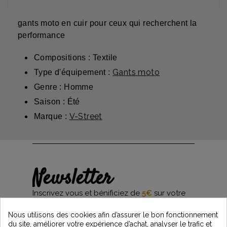
gants moto en cuir pour ceux qui recherchent la
performance
Compositions : Textile
Gants moto
Type d'équipement :
Genre : Homme
Saison : Été
V-Street
Marque :
Newsletter
Inscrivez vous et bénificiez de
5€
sur votre
première commande*
et restez informés des dernières nouveautés
Nous utilisons des cookies afin d’assurer le bon fonctionnement
Vintage Motors
du site, améliorer votre expérience d’achat, analyser le trafic et