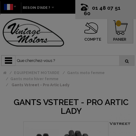
01 48 07 51
BESOIN D'AIDE ?
60
0
COMPTE
PANIER
EQUIPEMENT MOTARDE
Gants moto femme
Gants moto hiver femme
Gants Vstreet - Pro Artic Lady
GANTS VSTREET - PRO ARTIC
LADY