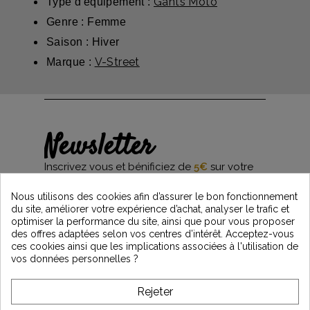
Gants Moto
Type d'équipement :
Genre : Femme
Saison : Hiver
V-Street
Marque :
Newsletter
Inscrivez vous et bénificiez de
5€
sur votre
première commande*
et restez informés des dernières nouveautés
Nous utilisons des cookies afin d’assurer le bon fonctionnement
Vintage Motors
du site, améliorer votre expérience d’achat, analyser le trafic et
optimiser la performance du site, ainsi que pour vous proposer
des offres adaptées selon vos centres d’intérêt. Acceptez-vous
ces cookies ainsi que les implications associées à l'utilisation de
*Dès 99€ d'achat. En vous abonnant à notre newsletter, vous reconnaissez avoir pris
vos données personnelles ?
connaissance de notre politique de gestion des données personnelles et vous
l'acceptez.
Rejeter
A PROPOS DE VINTAGE