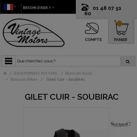
01 48 07 51
BESOIN D'AIDE ?
60
0
COMPTE
PANIER
EQUIPEMENT MOTARD
Blouson moto
Blouson Biker
Gilet Cuir - Soubirac
GILET CUIR - SOUBIRAC