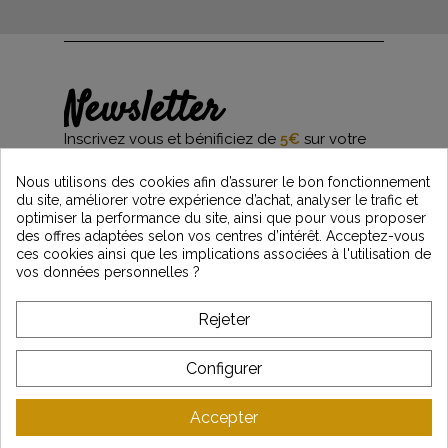
Newsletter
Inscrivez vous et bénificiez de
5€
sur votre
première commande*
et restez informés des dernières nouveautés
Nous utilisons des cookies afin d’assurer le bon fonctionnement
Vintage Motors
du site, améliorer votre expérience d’achat, analyser le trafic et
optimiser la performance du site, ainsi que pour vous proposer
des offres adaptées selon vos centres d’intérêt. Acceptez-vous
ces cookies ainsi que les implications associées à l'utilisation de
*Dès 99€ d'achat. En vous abonnant à notre newsletter, vous reconnaissez avoir pris
vos données personnelles ?
connaissance de notre politique de gestion des données personnelles et vous
l'acceptez.
Rejeter
A PROPOS DE VINTAGE
Configurer
SERVICE CLIENT
Accepter
DERNIÈRES ACTUALITÉS