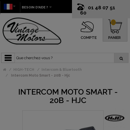
01 48 07 51
BESOIN D'AIDE ?
60
0
COMPTE
PANIER
HIGH-TECH
Intercom & Bluetooth
Intercom Moto Smart - 20B - Hjc
INTERCOM MOTO SMART -
20B - HJC