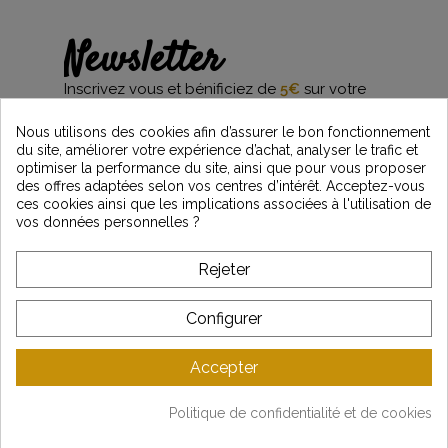
Newsletter
Inscrivez vous et bénificiez de
5€
sur votre
première commande*
et restez informés des dernières nouveautés
Nous utilisons des cookies afin d’assurer le bon fonctionnement
Vintage Motors
du site, améliorer votre expérience d’achat, analyser le trafic et
optimiser la performance du site, ainsi que pour vous proposer
des offres adaptées selon vos centres d’intérêt. Acceptez-vous
ces cookies ainsi que les implications associées à l'utilisation de
*Dès 99€ d'achat. En vous abonnant à notre newsletter, vous reconnaissez avoir pris
vos données personnelles ?
connaissance de notre politique de gestion des données personnelles et vous
l'acceptez.
Rejeter
A PROPOS DE VINTAGE
Configurer
SERVICE CLIENT
Accepter
DERNIÈRES ACTUALITÉS
Politique de confidentialité et de cookies
Mentions légales
-
CGV
-
Gestion des données
-
Plan du site
Copyright © Vintage Motors 2025