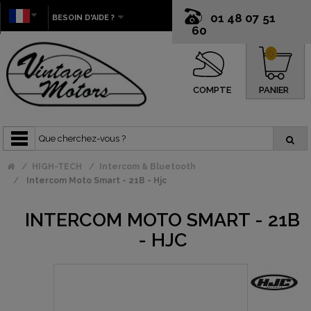
01 48 07 51
BESOIN D'AIDE ?
60
0
COMPTE
PANIER
HIGH-TECH
Intercom & Bluetooth
Intercom Moto Smart - 21B - Hjc
INTERCOM MOTO SMART - 21B
- HJC