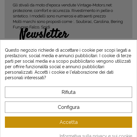
Gli stivali da moto d'epoca vendute Vintage-Motors.net:
protezione, comfort e sicurezza. Rivestimento in pelle o
sintetico. I modelli sono numerosi e attraenti prezzo
Molti marchi sono proposti come :. Soubirac, Carolina, Bering
Furygan Falco, Spidi ...
Newsletter
Guadagna il 5€ sul tuo primo ordine
iscrivendoti e resta informato sulle ultime
Questo negozio richiede di accettare i cookie per scopi legati a
notizie di Vintage Motors
prestazioni, social media e annunci pubblicitari. I cookie di terze
parti per social media e a scopo pubblicitario vengono utilizzati
per offrire funzionalità social e annunci pubblicitari
personalizzati. Accetti i cookie e l'elaborazione dei dati
personali interessati?
*Dès 99€ d'achat. En vous abonnant à notre newsletter, vous reconnaissez avoir pris
connaissance de notre politique de gestion des données personnelles et vous
l'acceptez.
Rifiuta
A PROPOSITO DI VINTAGE
Configura
SERVIZIO CLIENTI
Accetta
LATEST NEWS
Informativa sulla privacy e sui cookie