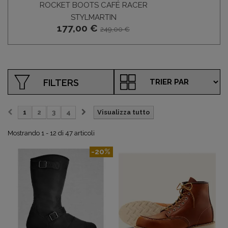
ROCKET BOOTS CAFÉ RACER
STIVA
1
STYLMARTIN
177,00 €
249,00 €
FILTERS
1
2
3
4
Visualizza tutto
Mostrando 1 - 12 di 47 articoli
-20%