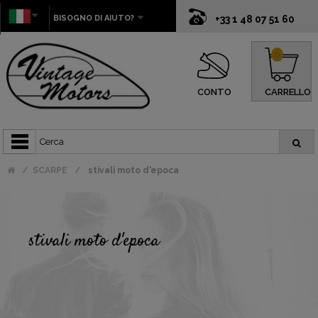
BISOGNO DI AIUTO?
+33 1 48 07 51 60
0
CONTO
CARRELLO
SCARPE
stivali moto d'epoca
stivali moto d'epoca