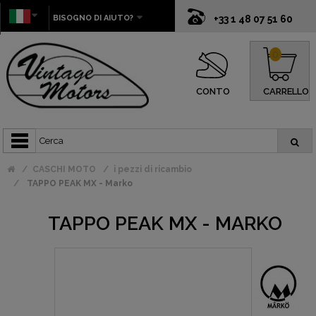
BISOGNO DI AIUTO?
+33 1 48 07 51 60
0
CONTO
CARRELLO
CASCHI MOTO
i pezzi di ricambio
TAPPO PEAK MX - Marko
TAPPO PEAK MX - MARKO