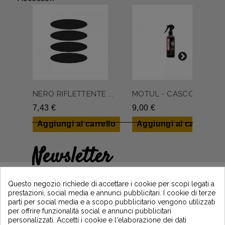
NERO RIFLETTENTE ...
MOTUL - CASCO PUL...
7,43 €
9,00 €
Aggiungi al carrello
Aggiungi al carrello
Newsletter
Guadagna il 5€ sul tuo primo ordine
iscrivendoti e resta informato sulle ultime
Questo negozio richiede di accettare i cookie per scopi legati a
notizie di Vintage Motors
prestazioni, social media e annunci pubblicitari. I cookie di terze
parti per social media e a scopo pubblicitario vengono utilizzati
per offrire funzionalità social e annunci pubblicitari
personalizzati. Accetti i cookie e l'elaborazione dei dati