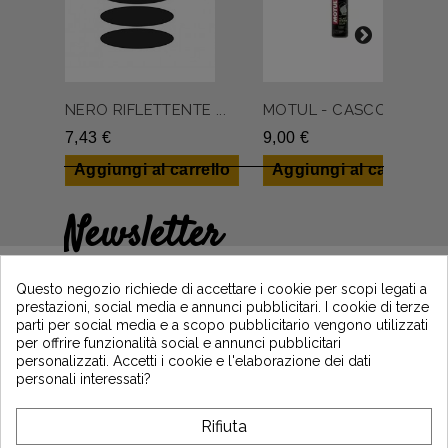
NERO RIFLETTENTE ...
MOTUL - CASCO PUL...
7,43 €
9,00 €
Aggiungi al carrello
Aggiungi al carrello
Newsletter
Guadagna il 5€ sul tuo primo ordine
iscrivendoti e resta informato sulle ultime
Questo negozio richiede di accettare i cookie per scopi legati a
notizie di Vintage Motors
prestazioni, social media e annunci pubblicitari. I cookie di terze
parti per social media e a scopo pubblicitario vengono utilizzati
per offrire funzionalità social e annunci pubblicitari
personalizzati. Accetti i cookie e l'elaborazione dei dati
*Dès 99€ d'achat. En vous abonnant à notre newsletter, vous reconnaissez avoir pris
personali interessati?
connaissance de notre politique de gestion des données personnelles et vous
l'acceptez.
Rifiuta