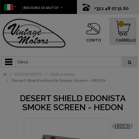
BISOGNO DI AIUTO?
+33 1 48 07 51 60
0
CONTO
CARRELLO
CASCHI MOTO
Visiera moto
Desert Shield edonista Smoke Screen - HEDON
DESERT SHIELD EDONISTA
SMOKE SCREEN - HEDON