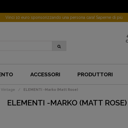
Vinci 10 euro sponsorizzando una persona cara! Saperne di più
ENTO
ACCESSORI
PRODUTTORI
 Vintage
ELEMENTI -Marko (Matt Rose)
ELEMENTI -MARKO (MATT ROSE)