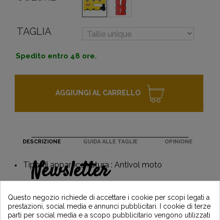
TAGLIA
Spedito entro 48 ore.
AGGIUNGI AL CARRELLO
DESCRIZIONE
GUIDA ALLE TAGLIE
OPINIONE
Newsletter
Tipo di apparecchiatura : Antivol moto
Guadagna il 5€ sul tuo primo ordine
iscrivendoti e resta informato sulle ultime
Questo negozio richiede di accettare i cookie per scopi legati a
notizie di Vintage Motors
prestazioni, social media e annunci pubblicitari. I cookie di terze
parti per social media e a scopo pubblicitario vengono utilizzati