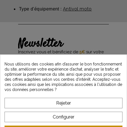
Antivol moto
Type d'équipement :
Newsletter
Inscrivez vous et bénificiez de
5€
sur votre
première commande*
et restez informés des dernières nouveautés
Nous utilisons des cookies afin d’assurer le bon fonctionnement
Vintage Motors
du site, améliorer votre expérience d’achat, analyser le trafic et
optimiser la performance du site, ainsi que pour vous proposer
des offres adaptées selon vos centres d’intérêt. Acceptez-vous
ces cookies ainsi que les implications associées à l'utilisation de
*Dès 99€ d'achat. En vous abonnant à notre newsletter, vous reconnaissez avoir pris
vos données personnelles ?
connaissance de notre politique de gestion des données personnelles et vous
l'acceptez.
Rejeter
A PROPOS DE VINTAGE
Configurer
SERVICE CLIENT