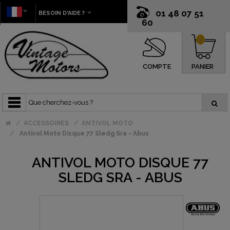
01 48 07 51
BESOIN D'AIDE ?
60
0
COMPTE
PANIER
ACCESSOIRES
ANTIVOL MOTO
Antivol Moto Disque 77 Sledg Sra - Abus
ANTIVOL MOTO DISQUE 77
SLEDG SRA - ABUS