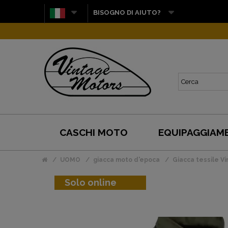
BISOGNO DI AIUTO?
CASCHI MOTO
EQUIPAGGIAM
UOMO
giacca moto d'epoca
Giacca tessile V
Solo online