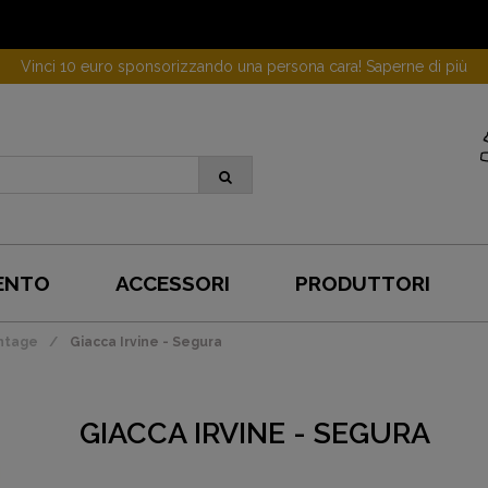
Vinci 10 euro sponsorizzando una persona cara! Saperne di più
ENTO
ACCESSORI
PRODUTTORI
intage
Giacca Irvine - Segura
GIACCA IRVINE - SEGURA