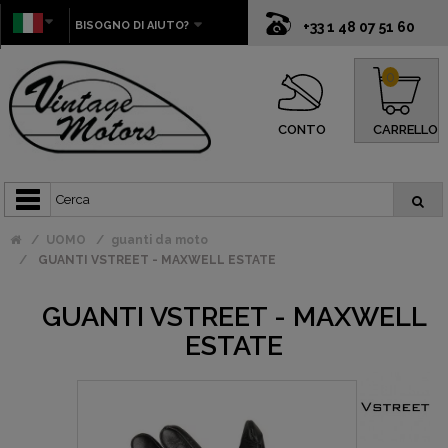
BISOGNO DI AIUTO?
+33 1 48 07 51 60
0
CONTO
CARRELLO
UOMO
guanti da moto
GUANTI VSTREET - MAXWELL ESTATE
GUANTI VSTREET - MAXWELL
ESTATE