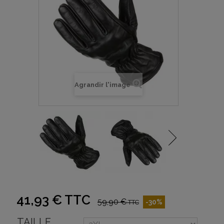
Agrandir l'image
41,93 €
TTC
59,90 €
-30%
TTC
TAILLE