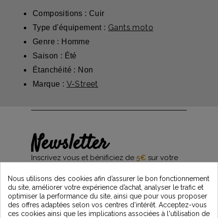
Compositions : Cuir
Gants moto
Type d'équipement :
Genre : Homme
Saison : Été
Étanchéité : Non
V-Street
Marque :
Newsletter
Inscrivez vous et bénificiez de
5€
sur votre
première commande*
et restez informés des dernières nouveautés
Nous utilisons des cookies afin d’assurer le bon fonctionnement
Vintage Motors
du site, améliorer votre expérience d’achat, analyser le trafic et
optimiser la performance du site, ainsi que pour vous proposer
des offres adaptées selon vos centres d’intérêt. Acceptez-vous
ces cookies ainsi que les implications associées à l'utilisation de