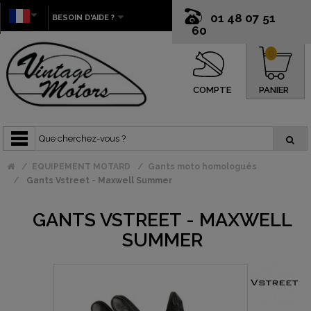
01 48 07 51
BESOIN D'AIDE ?
60
0
COMPTE
PANIER
EQUIPEMENT MOTARD
Gants moto homologués
Gants Vstreet - Maxwell Summer
GANTS VSTREET - MAXWELL
SUMMER