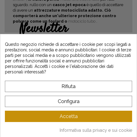
sguardo.
rullo con un
casco jet epoca
è quello di accettare
di avere un
attrezzature motociclista adatto. Ciò
comporterà anche un'ulteriore protezione contro
polvere come un foulard o
motociclo tubo
.
Newsletter
Guadagna il 5€ sul tuo primo ordine
iscrivendoti e resta informato sulle ultime
Questo negozio richiede di accettare i cookie per scopi legati a
notizie di Vintage Motors
prestazioni, social media e annunci pubblicitari. I cookie di terze
parti per social media e a scopo pubblicitario vengono utilizzati
per offrire funzionalità social e annunci pubblicitari
personalizzati. Accetti i cookie e l'elaborazione dei dati
personali interessati?
*Dès 99€ d'achat. En vous abonnant à notre newsletter, vous reconnaissez avoir pris
connaissance de notre politique de gestion des données personnelles et vous
l'acceptez.
Rifiuta
A PROPOSITO DI VINTAGE
Configura
SERVIZIO CLIENTI
Accetta
LATEST NEWS
Informativa sulla privacy e sui cookie
Mentions légales
-
CGV
-
Gestion des données
-
Plan du site