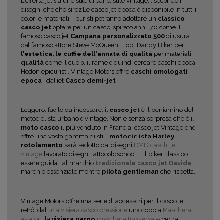
L'offerta jet sia uno stile urbano, stile vintage, , secondo i
disegni che choisirez.Le casco jet epoca è disponibile in tutti i
colori e materiali. I puristi potranno adottare un
classico
casco jet
optare per un casco ispirato anni '70 come il
famoso casco jet
Campana personalizzato 500
di usura
dal famoso attore Steve McQueen. L'opt Dandy Biker per
l'estetica, le cuffie dell'annata di qualità
per materiali
qualità
come il cuoio, il rame e quindi cercare caschi epoca
Hedon epicurist . Vintage Motors offre
caschi omologati
epoca
, dal jet
Casco demi-jet
.
Leggero, facile da indossare, il
casco jet
è il beniamino del
motociclista urbano e vintage. Non è senza sorpresa che è il
moto casco
il più venduto in Francia.
casco jet Vintage che
offre una vasta gamma di stili.
motociclista Harley
rotolamento
sarà sedotto dai disegni
DMD caschi jet
vintage
lavorato disegni tattoooldschool ...
Il biker classico
essere guidati al marchio
tradizionale casco jet Davida
marchio essenziale mentre
pilota gentleman
che rispetta.
Vintage Motors offre una serie di accessori per il casco jet
retrò, dal
una visiera casco pressione
una coppia
Maschera
aviator
, la
visiera perno
maschera trasversale
per ratti