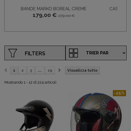
BANDE MARKO BOREAL CREME
CASCO JE
179,00 €
149
279,00 €
FILTERS
1
2
3
...
19
Visualizza tutto
Mostrando 1 - 12 di 224 articoli
-25%