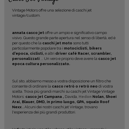
Vintage Motors offre una selezione di caschi jet
vintage/custom.
annata casco jet
offre un ampio e significativo campo
visivo. Questo grande parte apertura nel senso di libertà, ed è
per questo che la
caschi jet moto
sono tutti
particolarmente popolare tra i
motociclisti, bikers
d'epoca, ciclisti,
e altri
driver café Racer, scrambler,
personalizzati
... Un vero e proprio deve avere la
casco jet
epoca
cultura personalizzato.
Sul sito, abbiamo messo a vostra disposizione un filtro che
consente di ordinare la
casco retrò o retrò neo
di vostra
scelta. Trova più grandi marchi su caschi jet Vintage Vintage
Motors:
casco jet Campana ,
Davida,
Hedon
Nolan, Shoei
Arai, Blauer, DMD, in primo luogo, GPA, squalo
Roof
Nexx .
Alcuni dei nostri caschi jet Vintage, trovano
l'esperienza dei più grandi produttori.