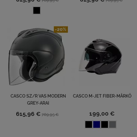
769,95 €
769,95 €
-20%
CASCO SZ/R VAS MODERN
CASCO M-JET FIBER-MÂRKÖ
GREY-ARAI
199,00 €
615,96 €
769,95 €