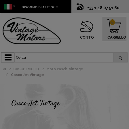
BISOGNO DI AIUTO?
+33 1 48 07 51 60
0
CONTO
CARRELLO
CASCHI MOTO
Moto caschi vintage
Casco Jet Vintage
Casco Jet Vintage