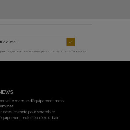
ique de gestion des données personnelles et vous l'acceptez.
 NEWS
 nouvelle marque d’équipement moto
 femmes
rs casques moto pour scrambler
l’équipement moto néo-rétro urbain