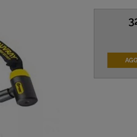
3
AGG