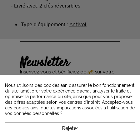
- Livré avec 2 clés réversibles
Antivol
Type d'équipement :
Newsletter
Inscrivez vous et bénificiez de
5€
sur votre
première commande*
et restez informés des dernières nouveautés
Nous utilisons des cookies afin d’assurer le bon fonctionnement
Vintage Motors
du site, améliorer votre expérience d’achat, analyser le trafic et
optimiser la performance du site, ainsi que pour vous proposer
des offres adaptées selon vos centres d’intérêt. Acceptez-vous
ces cookies ainsi que les implications associées à l'utilisation de
*Dès 99€ d'achat. En vous abonnant à notre newsletter, vous reconnaissez avoir pris
vos données personnelles ?
connaissance de notre politique de gestion des données personnelles et vous
l'acceptez.
Rejeter
A PROPOS DE VINTAGE