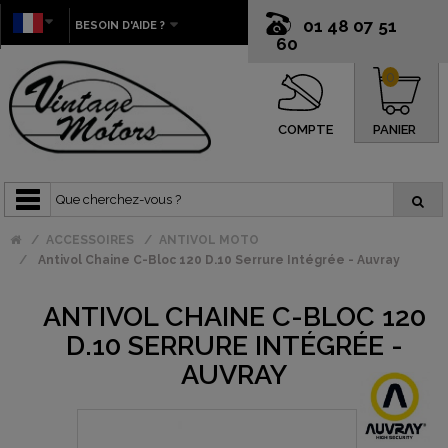
01 48 07 51
BESOIN D'AIDE ?
60
0
COMPTE
PANIER
ACCESSOIRES
ANTIVOL MOTO
Antivol Chaine C-Bloc 120 D.10 Serrure Intégrée - Auvray
ANTIVOL CHAINE C-BLOC 120
D.10 SERRURE INTÉGRÉE -
AUVRAY