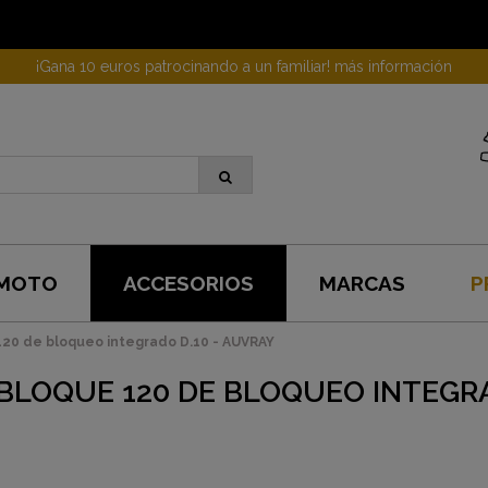
¡Gana 10 euros patrocinando a un familiar! más información
 MOTO
ACCESORIOS
MARCAS
P
20 de bloqueo integrado D.10 - AUVRAY
BLOQUE 120 DE BLOQUEO INTEGRA