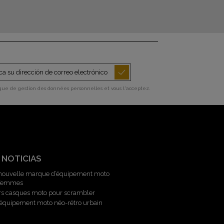
ique de gestion des données personnelles et vous l'acceptez.
 NOTICIAS
 nouvelle marque d’équipement moto
 femmes
rs casques moto pour scrambler
l’équipement moto néo-rétro urbain