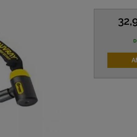
32,
D
A