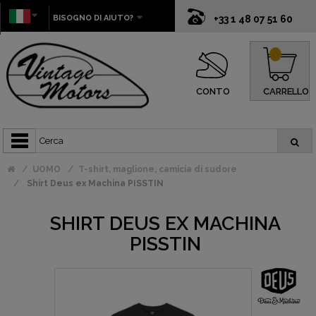
BISOGNO DI AIUTO?
+33 1 48 07 51 60
0
CONTO
CARRELLO
UOMO
T-shirt, maglione, camicia di sudore
Shirt Deus ex Machina PISSTIN
SHIRT DEUS EX MACHINA
PISSTIN