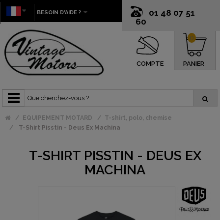
01 48 07 51
BESOIN D'AIDE ?
60
0
COMPTE
PANIER
EQUIPEMENT MOTARD
T-shirt, polo, chemise
T-Shirt Pisstin - Deus Ex Machina
T-SHIRT PISSTIN - DEUS EX
MACHINA