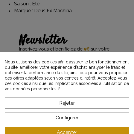
Saison : Été
Marque :
Deus Ex Machina
Newsletter
Inscrivez vous et bénificiez de
5€
sur votre
première commande*
et restez informés des dernières nouveautés
Nous utilisons des cookies afin d’assurer le bon fonctionnement
Vintage Motors
du site, améliorer votre expérience d’achat, analyser le trafic et
optimiser la performance du site, ainsi que pour vous proposer
des offres adaptées selon vos centres d’intérêt. Acceptez-vous
ces cookies ainsi que les implications associées à l'utilisation de
*Dès 99€ d'achat. En vous abonnant à notre newsletter, vous reconnaissez avoir pris
vos données personnelles ?
connaissance de notre politique de gestion des données personnelles et vous
l'acceptez.
Rejeter
A PROPOS DE VINTAGE
Configurer
SERVICE CLIENT
Accepter