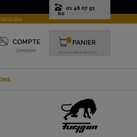
01 48 07 51
60
0
COMPTE
PANIER
Connexion
livraison offerte dès 69 €
ONS