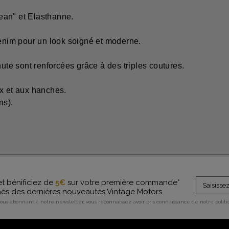
ean" et Elasthanne.
Denim pour un look soigné et moderne.
hute sont renforcées grâce à des triples coutures.
 et aux hanches.
ns).
et bénificiez de
5€
sur votre première commande*
rmés des dernières nouveautés Vintage Motors
vous abonnant à notre newsletter, vous reconnaissez avoir pris connaissance de notre polit