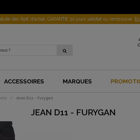
Gagnez 10 euros en parrainant un proche !
En savoir plus
ACCESSOIRES
MARQUES
PROMOTI
oto
Jean D11 - Furygan
JEAN D11 - FURYGAN