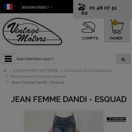
01 48 07 51
BESOIN D'AIDE ?
60
0
COMPTE
PANIER
EQUIPEMENT MOTARDE
Pantalon et Combinaison
Pantalon moto textile femme
Jean Femme Dandi - Esquad
JEAN FEMME DANDI - ESQUAD