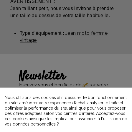
AVERTISSEMENT :
Jean taillant petit, nous vous invitons à prendre
une taille au dessus de votre taille habituelle.
Jean moto femme
Type d'équipement :
vintage
Newsletter
Inscrivez vous et bénificiez de
5€
sur votre
première commande*
et restez informés des dernières nouveautés
Nous utilisons des cookies afin d’assurer le bon fonctionnement
Vintage Motors
du site, améliorer votre expérience d’achat, analyser le trafic et
optimiser la performance du site, ainsi que pour vous proposer
des offres adaptées selon vos centres d’intérêt. Acceptez-vous
ces cookies ainsi que les implications associées à l'utilisation de
*Dès 99€ d'achat. En vous abonnant à notre newsletter, vous reconnaissez avoir pris
vos données personnelles ?
connaissance de notre politique de gestion des données personnelles et vous