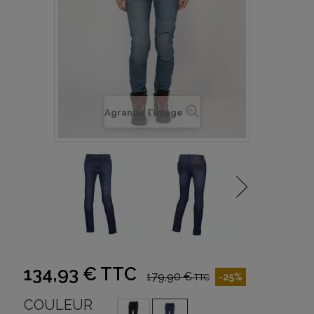
Agrandir l'image
134,93 €
TTC
179,90 €
-25%
TTC
COULEUR