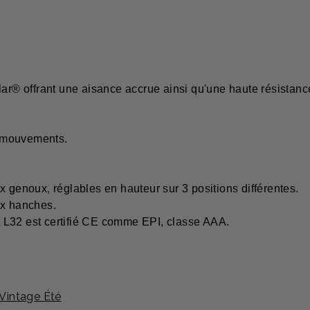
lar® offrant une aisance accrue ainsi qu'une haute résistance
de mouvements.
enoux, réglables en hauteur sur 3 positions différentes.
x hanches.
 L32 est certifié CE comme EPI, classe AAA.
intage Été