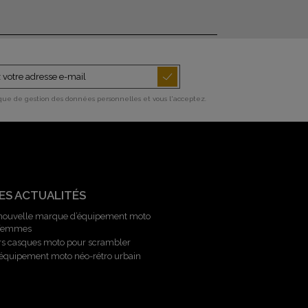
ique de gestion des données personnelles et vous l'acceptez.
ES ACTUALITÉS
 nouvelle marque d’équipement moto
 femmes
rs casques moto pour scrambler
l’équipement moto néo-rétro urbain