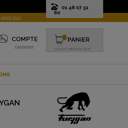
01 48 07 51
60
0
COMPTE
PANIER
Connexion
livraison offerte dès 69 €
ONS
RYGAN