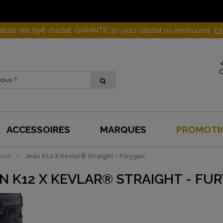
Gagnez 10 euros en parrainant un proche !
En savoir plus
ACCESSOIRES
MARQUES
PROMOTI
oto
Jean K12 X Kevlar® Straight - Furygan
N K12 X KEVLAR® STRAIGHT - FU