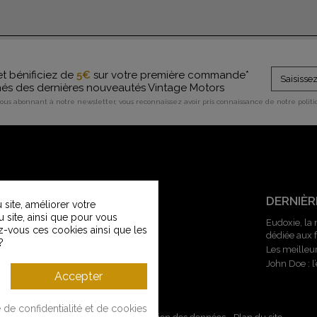
et bénificiez de
5€
sur votre première commande*
rmés des dernières nouveautés Vintage Motors
vous abonnant à notre newsletter, vous reconnaissez avoir pris connaissance de notre polit
SERVICE CLIENT
DERNIÈR
site, améliorer votre
u site, ainsi que pour vous
Contactez-nous
Eudoxie, la
z-vous ces cookies ainsi que les
dédiée aux
Service Clients Vintage Motors
?
Les meilleu
Guide des tailles
John Doe : 
Livraisons et retours
Accepter
Modes de paiement
e de confidentialité et de cookies