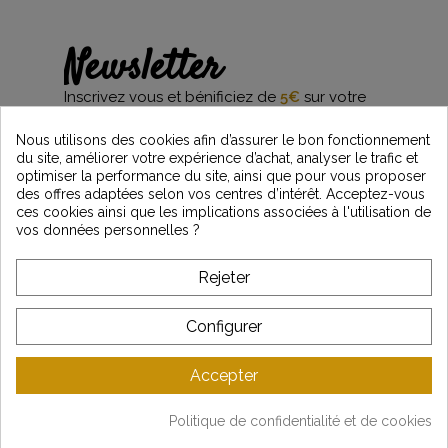
Newsletter
Inscrivez vous et bénificiez de
5€
sur votre
première commande*
et restez informés des dernières nouveautés
Nous utilisons des cookies afin d’assurer le bon fonctionnement
Vintage Motors
du site, améliorer votre expérience d’achat, analyser le trafic et
optimiser la performance du site, ainsi que pour vous proposer
des offres adaptées selon vos centres d’intérêt. Acceptez-vous
ces cookies ainsi que les implications associées à l'utilisation de
*Dès 99€ d'achat. En vous abonnant à notre newsletter, vous reconnaissez avoir pris
vos données personnelles ?
connaissance de notre politique de gestion des données personnelles et vous
l'acceptez.
Rejeter
A PROPOS DE VINTAGE
Configurer
SERVICE CLIENT
Accepter
DERNIÈRES ACTUALITÉS
Politique de confidentialité et de cookies
Mentions légales
-
CGV
-
Gestion des données
-
Plan du site