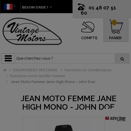
01 48 07 51
BESOIN D'AIDE ?
60
0
COMPTE
PANIER
EQUIPEMENT MOTARDE
Pantalon et Combinaison
Pantalon moto textile femme
Jean Moto Femme Jane High Mono - John Doe
JEAN MOTO FEMME JANE
HIGH MONO - JOHN DOE