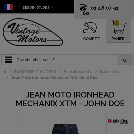
01 48 07 51
BESOIN D'AIDE ?
60
0
COMPTE
PANIER
EQUIPEMENT MOTARD
Pantalon moto
Jean moto
Jean Moto Ironhead Mechanix Xtm - John Doe
JEAN MOTO IRONHEAD
MECHANIX XTM - JOHN DOE