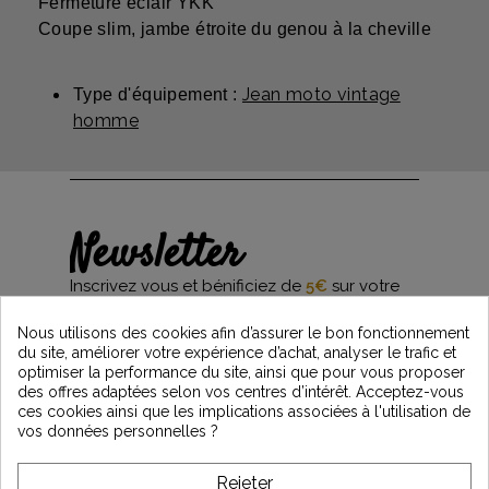
Fermeture éclair YKK
Coupe slim, jambe étroite du genou à la cheville
Jean moto vintage
Type d'équipement :
homme
Newsletter
Inscrivez vous et bénificiez de
5€
sur votre
première commande*
et restez informés des dernières nouveautés
Nous utilisons des cookies afin d’assurer le bon fonctionnement
Vintage Motors
du site, améliorer votre expérience d’achat, analyser le trafic et
optimiser la performance du site, ainsi que pour vous proposer
des offres adaptées selon vos centres d’intérêt. Acceptez-vous
ces cookies ainsi que les implications associées à l'utilisation de
*Dès 99€ d'achat. En vous abonnant à notre newsletter, vous reconnaissez avoir pris
vos données personnelles ?
connaissance de notre politique de gestion des données personnelles et vous
l'acceptez.
Rejeter