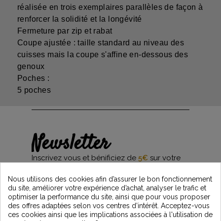
réalisée en trois exemplaires parallèles de façon à
renforcer la solidité et la longévité
Fermeture par zip et rabat
Coupe ajustée : taille standard au niveau des
cuisses mais la coupe s'affine en-dessous des
genoux
Poches :
5 poches
Newsletter
Inscrivez vous et bénificiez de
5€
sur votre
première commande*
et restez informés des dernières nouveautés
Nous utilisons des cookies afin d’assurer le bon fonctionnement
Vintage Motors
du site, améliorer votre expérience d’achat, analyser le trafic et
optimiser la performance du site, ainsi que pour vous proposer
des offres adaptées selon vos centres d’intérêt. Acceptez-vous
ces cookies ainsi que les implications associées à l'utilisation de