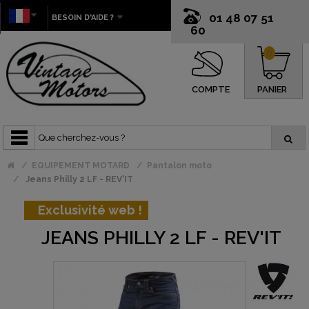
01 48 07 51
BESOIN D'AIDE ?
60
0
COMPTE
PANIER
EQUIPEMENT MOTARD
Pantalon moto
Jeans Philly 2 LF - REV'IT
Exclusivité web !
JEANS PHILLY 2 LF - REV'IT