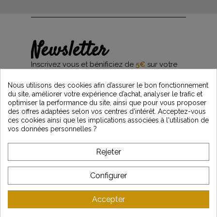
Newsletter
Inscrivez vous et bénificiez de
5€
sur votre
première commande*
et restez informés des dernières nouveautés
Nous utilisons des cookies afin d’assurer le bon fonctionnement
Vintage Motors
du site, améliorer votre expérience d’achat, analyser le trafic et
optimiser la performance du site, ainsi que pour vous proposer
des offres adaptées selon vos centres d’intérêt. Acceptez-vous
ces cookies ainsi que les implications associées à l'utilisation de
*Dès 99€ d'achat. En vous abonnant à notre newsletter, vous reconnaissez avoir pris
vos données personnelles ?
connaissance de notre politique de gestion des données personnelles et vous
l'acceptez.
Rejeter
A PROPOS DE VINTAGE
Configurer
SERVICE CLIENT
Accepter
DERNIÈRES ACTUALITÉS