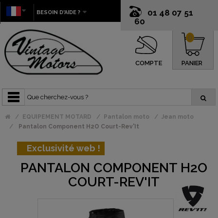
01 48 07 51
BESOIN D'AIDE ?
60
0
COMPTE
PANIER
EQUIPEMENT MOTARD
Pantalon moto
Jean moto
Pantalon Component H2O Court-Rev'It
Exclusivité web !
PANTALON COMPONENT H2O
COURT-REV'IT