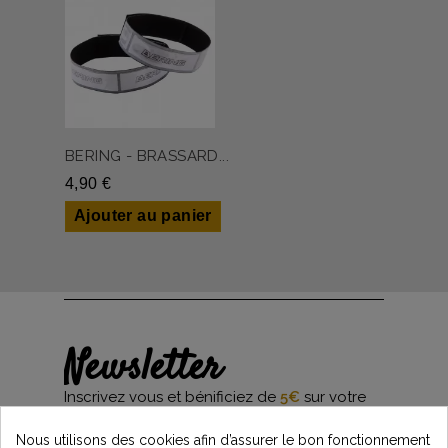
BERING - BRASSARD...
4,90 €
Ajouter au panier
Newsletter
Inscrivez vous et bénificiez de
5€
sur votre
première commande*
et restez informés des dernières nouveautés
Nous utilisons des cookies afin d’assurer le bon fonctionnement