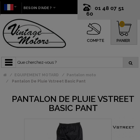
01 48 07 51
BESOIN D'AIDE ?
60
0
COMPTE
PANIER
EQUIPEMENT MOTARD
Pantalon moto
Pantalon De Pluie Vstreet Basic Pant
PANTALON DE PLUIE VSTREET
BASIC PANT