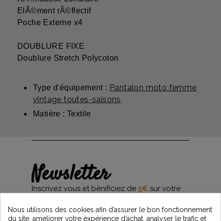
ElÃ©ment rÃ©flectif
Poche Externe x4
DOUBLURE FIXE
Doublure Stretch Polycoton
Pantalon moto femme
Type d'équipement :
vintage toutes-saisons
Matière : Textile
Newsletter
Inscrivez vous et bénificiez de
5€
sur votre
première commande*
et restez informés des dernières nouveautés
Nous utilisons des cookies afin d’assurer le bon fonctionnement
Vintage Motors
du site, améliorer votre expérience d’achat, analyser le trafic et