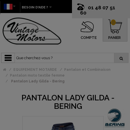
01 48 07 51
BESOIN D'AIDE ?
60
0
COMPTE
PANIER
EQUIPEMENT MOTARDE
Pantalon et Combinaison
Pantalon moto textile femme
Pantalon Lady Gilda - Bering
PANTALON LADY GILDA -
BERING