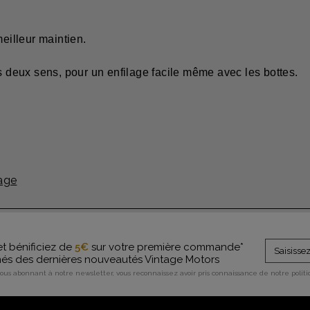
meilleur maintien.
es deux sens, pour un enfilage facile même avec les bottes.
age
et bénificiez de
5€
sur votre première commande*
rmés des dernières nouveautés Vintage Motors
vous abonnant à notre newsletter, vous reconnaissez avoir pris connaissance de notre polit