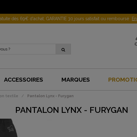
Gagnez 10 euros en parrainant un proche !
En savoir plus
ACCESSOIRES
MARQUES
PROMOTI
on textile
Pantalon Lynx - Furygan
PANTALON LYNX - FURYGAN