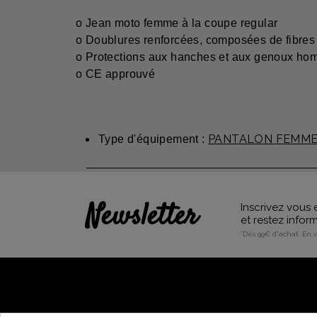
o
Jean moto femme à la coupe regular
o
Doublures renforcées, composées de fibres d
o
Protections aux hanches et aux genoux ho
o
CE approuvé
PANTALON FEMM
Type d'équipement :
Newsletter
Inscrivez vous 
et restez info
*Dès 99€ d'achat. En 