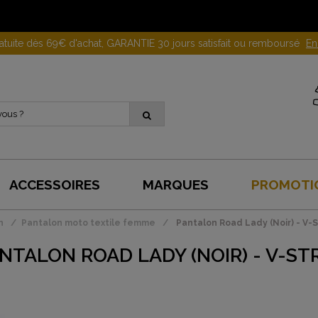
Gagnez 10 euros en parrainant un proche !
En savoir plus
ACCESSOIRES
MARQUES
PROMOTI
n
Pantalon moto textile femme
Pantalon Road Lady (Noir) - V-
NTALON ROAD LADY (NOIR) - V-ST