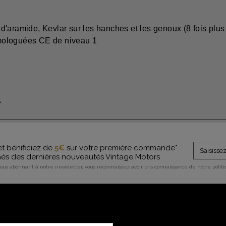
'aramide, Kevlar sur les hanches et les genoux (8 fois plus r
mologuées CE de niveau 1
E
et bénificiez de
5€
sur votre première commande*
rmés des dernières nouveautés Vintage Motors
vous abonnant à notre newsletter, vous reconnaissez avoir pris connaissance de notre polit