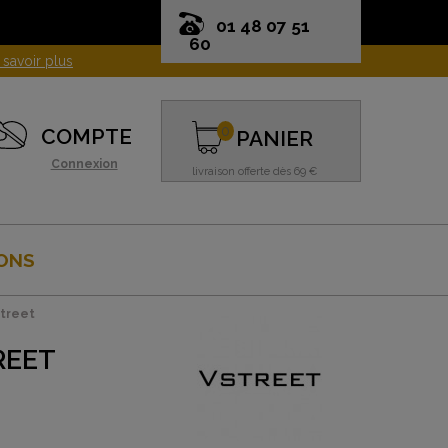
01 48 07 51
60
0
COMPTE
PANIER
Connexion
livraison offerte dès 69 €
ONS
Street
REET