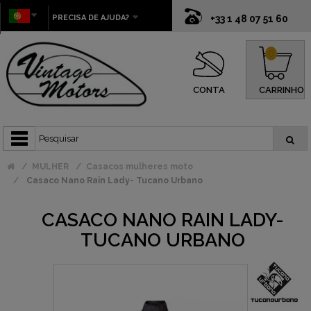
PRECISA DE AJUDA?
+33 1 48 07 51 60
0
CONTA
CARRINHO
MULHER
Casacos mulheres moto
Casaco Nano Rain Lady- Tucano Urbano
CASACO NANO RAIN LADY-
TUCANO URBANO