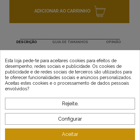
ADICIONAR AO CARRINHO
DESCRIÇÃO
GUIA DE TAMANHOS
OPINIÃO
Newsletter
Tipo de equipamento : MAN JAQUETA
Esta loja pede-te para aceitares cookies para efeitos de
desempenho, redes sociais e publicidade. Os cookies de
publicidade e de redes sociais de terceiros são utilizados para
te oferecer funcionalidades sociais e anúncios personalizados.
Aceitas estes cookies e o processamento de dados pessoais
*Dès 99€ d'achat. En vous abonnant à notre newsletter, vous reconnaissez avoir pris
envolvidos?
connaissance de notre politique de gestion des données personnelles et vous
l'acceptez.
Rejeite.
SOBRE VINTAGE
Configurar
ATENDIMENTO AO CLIENTE
Aceitar