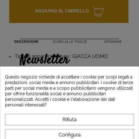
AGGIUNGI AL CARRELLO
DESCRIZIONE
GUIDA ALLE TAGLIE
OPINIONE
Newsletter
Tipo di apparecchiatura : GIACCA UOMO
Guadagna il 5€ sul tuo primo ordine
iscrivendoti e resta informato sulle ultime
Questo negozio richiede di accettare i cookie per scopi legati a
notizie di Vintage Motors
prestazioni, social media e annunci pubblicitari. I cookie di terze
parti per social media e a scopo pubblicitario vengono utilizzati
per offrire funzionalità social e annunci pubblicitari
personalizzati. Accetti i cookie e l'elaborazione dei dati
*Dès 99€ d'achat. En vous abonnant à notre newsletter, vous reconnaissez avoir pris
personali interessati?
connaissance de notre politique de gestion des données personnelles et vous
l'acceptez.
Rifiuta
A PROPOSITO DI VINTAGE
Configura