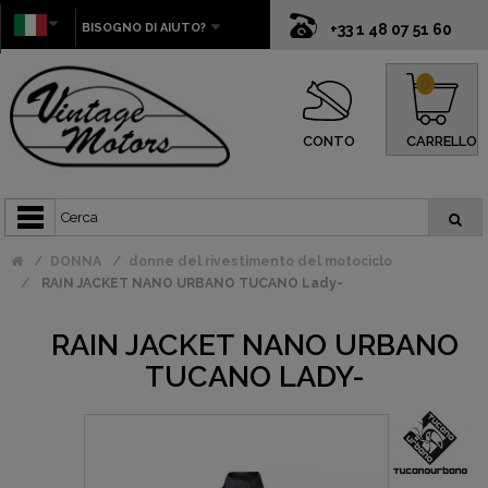
BISOGNO DI AIUTO?
+33 1 48 07 51 60
0
CONTO
CARRELLO
DONNA
donne del rivestimento del motociclo
RAIN JACKET NANO URBANO TUCANO Lady-
RAIN JACKET NANO URBANO
TUCANO LADY-