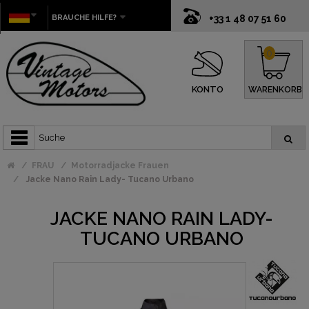
BRAUCHE HILFE?
+33 1 48 07 51 60
0
KONTO
WARENKORB
FRAU
Motorradjacke Frauen
Jacke Nano Rain Lady- Tucano Urbano
JACKE NANO RAIN LADY-
TUCANO URBANO