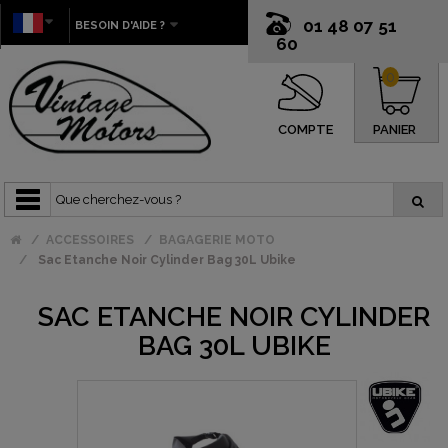
01 48 07 51
BESOIN D'AIDE ?
60
0
COMPTE
PANIER
ACCESSOIRES
BAGAGERIE MOTO
Sac Etanche Noir Cylinder Bag 30L Ubike
SAC ETANCHE NOIR CYLINDER
BAG 30L UBIKE