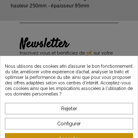
hauteur 250mm - épaisseur 95mm
Newsletter
Inscrivez vous et bénificiez de
5€
sur votre
première commande*
et restez informés des dernières nouveautés
Nous utilisons des cookies afin d’assurer le bon fonctionnement
Vintage Motors
du site, améliorer votre expérience d’achat, analyser le trafic et
optimiser la performance du site, ainsi que pour vous proposer
des offres adaptées selon vos centres d’intérêt. Acceptez-vous
ces cookies ainsi que les implications associées à l'utilisation de
*Dès 99€ d'achat. En vous abonnant à notre newsletter, vous reconnaissez avoir pris
vos données personnelles ?
connaissance de notre politique de gestion des données personnelles et vous
l'acceptez.
Rejeter
A PROPOS DE VINTAGE
Configurer
SERVICE CLIENT