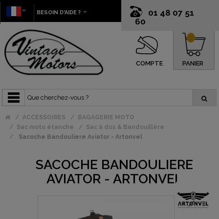
01 48 07 51
BESOIN D'AIDE ?
60
0
COMPTE
PANIER
ACCESSOIRES
BAGAGERIE MOTO
Sac moto étanche
Sac à dos & Bandouillère
Sacoche Bandouliere Aviator - Artonvel
SACOCHE BANDOULIERE
AVIATOR - ARTONVEL